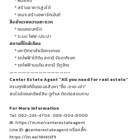
* ผังสีส้ม
* สร้างอาคารสูงได้
* เหมาะสร้างอพาร์ทเม้นท์
สิ่งอำนวยความสะดวก
* ถนนคอนกรีต
* ระบบ ไฟฟ-ประปา
สถานที่ใกล้เคียง
* มหาวิทยาลัยจันทรเกษม
* รถไฟฟ้าใต้ดิน สถานี รัชดาภิเษก
* รถไฟฟ้าบนดิน สถานี จัตุจักร
——————————————–
Center Estate Agent "All you need for real estate"
ครบทุกฟังก์ชั่นของอสังหา "ซื้อ-ขาย-เช่า"
สนใจนัดชมทรัพย์สิน ดูทำเล ติดต่อสอบถาม
For More information
Tel: 062-243-4704 : 086-004-8000
IB:
https://m.me/centerestateagent
Line ID: @centerestateagent หรือคลิ๊ก:
https://lin.ee/NH4tXf9