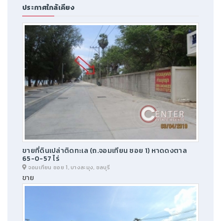
ประกาศใกล้เคียง
ขายที่ดินเปล่าติดทะเล (ถ.จอมเทียน ซอย 1) หาดดงตาล
65-0-57 ไร่
จอมเทียน ซอย 1, บางละมุง, ชลบุรี
ขาย