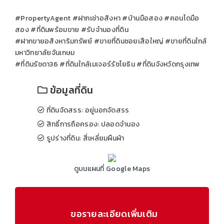
#PropertyAgent #ฝากเช่าอสังหา #บ้านมือสอง #คอนโดมือ
สอง #ที่ดินพร้อมขาย #รับจำนองที่ดิน
#ฝากขายอสังหาริมทรัพย์ #ขายที่ดินซอยเสือใหญ่ #ขายที่ดินใกล้
มหาวิทยาลัยจันเกษม
#ที่ดินรัชดา36 #ที่ดินใกล้เมเจอร์รัชโยธิน #ที่ดินจังหวัดกรุงเทพ
ข้อมูลที่ดิน
ที่ดินจัดสรร: อยู่นอกจัดสรร
สิทธิ์การถือครอง: ปลอดจำนอง
รูปร่างที่ดิน: สี่เหลี่ยมผืนผ้า
ดูบนแผนที่ Google Maps
ขอรายละเอียดเพิ่มเติม