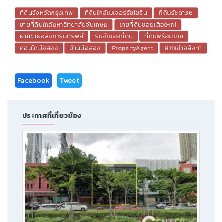
ที่ดินจังหวัดกรุงเทพ
ที่ดินใกล้เมเจอร์รัชโยธิน
ที่ดินรัชดา36
ขายที่ดินใกล้มหาวิทยาลัยจันเกษม
ขายที่ดินซอยเสือใหญ่
ฝากขายอสังหาริมทรัพย์
รับจำนองที่ดิน
ที่ดินพร้อมขาย
คอนโดมือสอง
บ้านมือสอง
PropertyAgent
ฝากเช่าอสังหา
Facebook
Tweet
ประกาศที่เกี่ยวข้อง