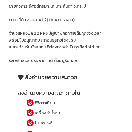
ขายกิจการ รีสอร์ทริมทะเล เกาะลันตา จ.กระบี่
ขนาดที่ดิน 2-3-84 ไร่ (1,184 ตารางวา)
จำนวนห้องพัก 22 ห้อง มีผู้เข้าพักอาศัยเต็มทุกช่วงเวลา
พร้อมใบอนุญาตประกอบธุรกิจโรงแรม
เหมาะสำหรับนักลงทุน ที่ต้องการดำเนินธุรกิจต่อได้เลย
รีสอร์ทสวย บรรยากาศดี ตั้งอยู่ริมทะเล
สิ่งอำนวยความสะดวก
สิ่งอำนวยความสะดวกภายใน
ทีวีดาวเทียม
เครื่องทำน้ำอุ่น
ไมโครเวฟ