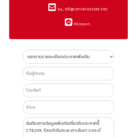
sa_td1@centerestate.net
Nicesvn.