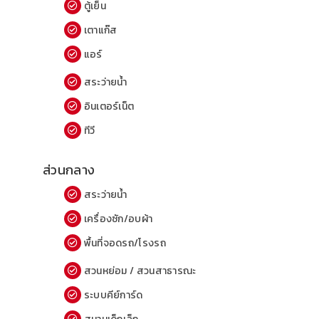
ตู้เย็น
เตาแก๊ส
แอร์
สระว่ายน้ำ
อินเตอร์เน็ต
ทีวี
ส่วนกลาง
สระว่ายน้ำ
เครื่องซัก/อบผ้า
พื้นที่จอดรถ/โรงรถ
สวนหย่อม / สวนสาธารณะ
ระบบคีย์การ์ด