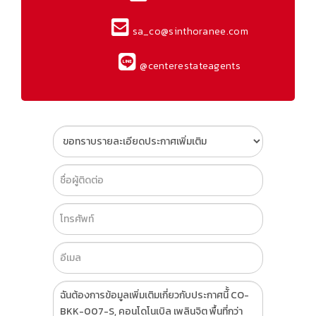
sa_co@sinthoranee.com
@centerestateagents