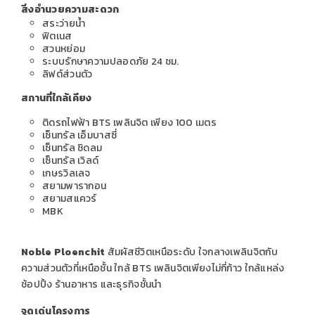
สิ่งอำนวยความสะดวก
สระว่ายน้ำ
ฟิตเนส
สวนหย่อม
ระบบรักษาความปลอดภัย 24 ชม.
ลิฟต์ส่วนตัว
สถานที่ใกล้เคียง
ติดรถไฟฟ้า BTS เพลินจิต เพียง 100 เมตร
เซ็นทรัล เอ็มบาสซี่
เซ็นทรัล ชิดลม
เซ็นทรัล เวิลด์
เกษรวิลเลจ
สยามพารากอน
สยามสแควร์
MBK
Noble Ploenchit
สัมผัสชีวิตเหนือระดับ ใจกลางเพลินจิตกับ
ความส่วนตัวที่เหนือชั้น ใกล้ BTS เพลินจิตเพียงไม่กี่ก้าว ใกล้แหล่ง
ช้อปปิ้ง ร้านอาหาร และธุรกิจชั้นนำ
จุดเด่นโครงการ