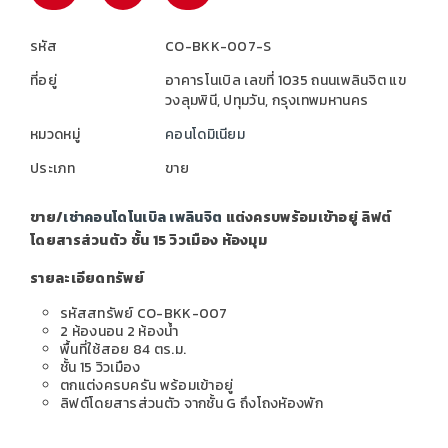
รหัส
CO-BKK-007-S
ที่อยู่
อาคารโนเบิล เลขที่ 1035 ถนนเพลินจิต แข
วงลุมพินี, ปทุมวัน, กรุงเทพมหานคร
หมวดหมู่
คอนโดมิเนียม
ประเภท
ขาย
ขาย/
เช่าคอนโดโนเบิล เพลินจิต
แต่งครบพร้อมเข้าอยู่ ลิฟต์
โดยสารส่วนตัว ชั้น 15 วิวเมือง ห้องมุม
รายละเอียดทรัพย์
รหัสสทรัพย์ CO-BKK-007
2 ห้องนอน 2 ห้องน้ำ
พื้นที่ใช้สอย 84 ตร.ม.
ชั้น 15 วิวเมือง
ตกแต่งครบครัน พร้อมเข้าอยู่
ลิฟต์โดยสารส่วนตัว จากชั้น G ถึงโถงหัองพัก