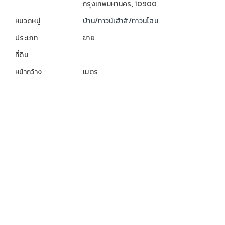
กรุงเทพมหานคร, 10900
หมวดหมู่
บ้าน/ทาวน์เฮ้าส์/ทาวนโฮม
ประเภท
ขาย
ที่ดิน
หน้ากว้าง
เมตร
ความลึก
เมตร
ขาย-เช่า บ้านพร้อมเรือนรับรอง ขนาด 0
-2-16 ไร่
รหัสทรัพย์ :
ข้อมูลที่ดิน
▪ ที่ดินเปล่า ขนาด 0-2-16 ไร่ พื้นที่ใช้สอย 300 ตร.ม. (ประมาณ)
▪ รูปทรงที่ดิน สี่เหลี่ยมจัตุรัส
▪ หน้ากว้างติดถนน 31 เมตร ลึก 30 เมตร
▪ พิกัด ซ.วิภาวดี 16 ถ.วิภาวดีรังสิต แขวงบางซื่อฝั่งเหนือ เขต
บางซื่อ กรุงเทพมหานคร