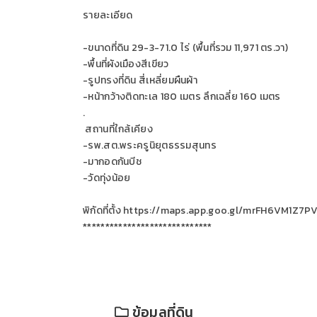
รายละเอียด
-ขนาดที่ดิน 29-3-71.0 ไร่ (พื้นที่รวม 11,971 ตร.วา)
-พื้นที่ผังเมืองสีเขียว
-รูปทรงที่ดิน สี่เหลี่ยมผืนผ้า
-หน้ากว้างติดทะเล 180 เมตร ลึกเฉลี่ย 160 เมตร
.
สถานที่ใกล้เคียง
-รพ.สต.พระครูนิยุตธรรมสุนทร
-มากอดกันบีช
-วัดทุ่งน้อย
พิกัดที่ตั้ง https://maps.app.goo.gl/mrFH6VM1Z7P
*****************************
ข้อมูลที่ดิน