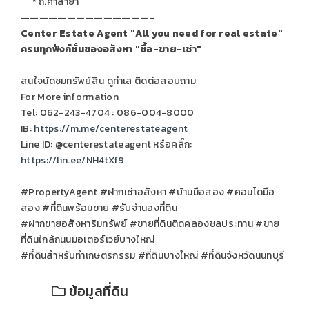
* ถ.ศาลายา
——————————————–
Center Estate Agent "All you need for real estate"
ครบทุกฟังก์ชั่นของอสังหา "ซื้อ-ขาย-เช่า"
สนใจนัดชมทรัพย์สิน ดูทำเล ติดต่อสอบถาม
For More information
Tel: 062-243-4704 : 086-004-8000
IB:
https://m.me/centerestateagent
Line ID: @centerestateagent หรือคลิ๊ก:
https://lin.ee/NH4tXf9
#PropertyAgent #ฝากเช่าอสังหา #บ้านมือสอง #คอนโดมือ
สอง #ที่ดินพร้อมขาย #รับจำนองที่ดิน
#ฝากขายอสังหาริมทรัพย์ #ขายที่ดินติดคลองชลประทาน #ขาย
ที่ดินใกล้ถนนมอเตอร์เวย์บางใหญ่
#ที่ดินสำหรับทำเกษตรกรรม #ที่ดินบางใหญ่ #ที่ดินจังหวัดนนทบุรี
ข้อมูลที่ดิน