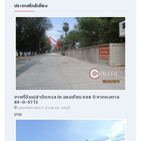
ประกาศใกล้เคียง
ขายที่ดินเปล่าติดทะเล (ถ.จอมเทียน ซอย 1) หาดดงตาล
65-0-57 ไร่
จอมเทียน ซอย 1, บางละมุง, ชลบุรี
ขาย