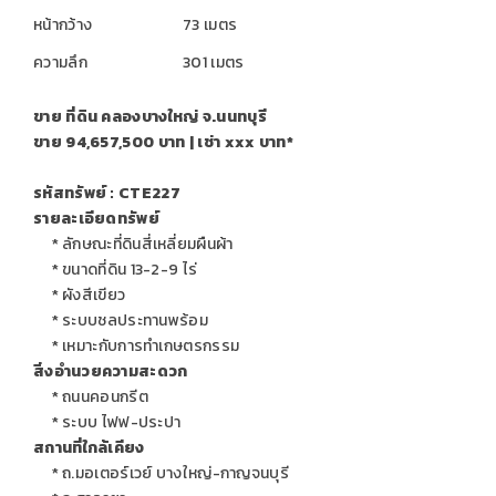
หน้ากว้าง
73 เมตร
ความลึก
301 เมตร
ขาย ที่ดิน คลองบางใหญ่ จ.นนทบุรี
ขาย 94,657,500 บาท | เช่า xxx บาท*
รหัสทรัพย์ : CTE227
รายละเอียดทรัพย์
* ลักษณะที่ดินสี่เหลี่ยมผืนผ้า
* ขนาดที่ดิน 13-2-9 ไร่
* ผังสีเขียว
* ระบบชลประทานพร้อม
* เหมาะกับการทำเกษตรกรรม
สิ่งอำนวยความสะดวก
* ถนนคอนกรีต
* ระบบ ไฟฟ-ประปา
สถานที่ใกล้เคียง
* ถ.มอเตอร์เวย์ บางใหญ่-กาญจนบุรี