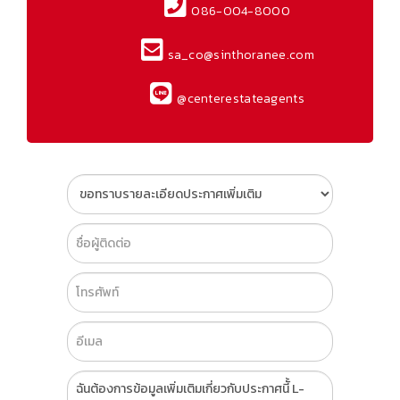
086-004-8000
sa_co@sinthoranee.com
@centerestateagents