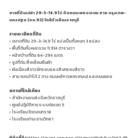
ขายที่ดินเปล่า 29-3-14.9 ไร่ ติดถนนเพชรเกษม สาย กรุงเทพ-
นครปฐม (กม.92) ใกล้ตัวเมืองราชบุรี
รายละเอียดที่ดิน
• ขนาดที่ดิน 29-3-14.9 ไร่ แบ่งเป็นทั้งหมด 3 แปลง
• พื้นที่ดินทั้งหมดรวม 11,914 ตารางวา
• หน้ากว้างที่ดิน 64-294 เมตร
• รูปที่ดิน สี่เหลี่ยมผืนผ้า
• ผังเมืองสีขาวมีกรอบและเส้นทแยงสีขาว
• สามารถเข้าได้ 2 ทาง ถนนหลัก (เพชรเกษม) และถนนซอย
สถานที่ใกล้เคียง
• สำนักงานขนส่งจังหวัดราชบุรี
• ศูนย์ปฏิบัติการระบบท่อเขต 5
• โรงเรียนวัดดอนทราย
• โรงเรียนท่ามะขามวิทยา
พิกัดที่ดิน
https://maps.app.goo.gl/xmwJoWwk8ueQnVLd9