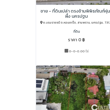
ขาย - ที่ดินเปล่า ตรงข้ามพิพิธภัณฑ์หุ่นข
ผึ้ง นครปฐม
ถ.บรมราชชนี ต.หอมเกร็ด, สามพราน, นครปฐม, 731
ที่ดิน
ราคา
0 ฿
0-0-0.00 ไร่