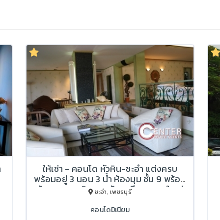
า
ให้เช่า - คอนโด หัวหิน-ชะอำ แต่งครบ
พร้อมอยู่ 3 นอน 3 น้ำ ห้องมุม ชั้น 9 พร้อม
รับลมและชมวิวทะเลกับระเบียงขนาดใหญ่
ชะอำ, เพชรบุรี
คอนโดมิเนียม